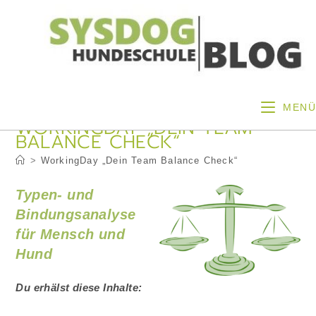
Zum
Inhalt
springen
MENÜ
WORKINGDAY „DEIN TEAM
BALANCE CHECK“
>
WorkingDay „Dein Team Balance Check“
Typen- und
Bindungs
analyse
für Mensch und
Hund
Du erhälst diese Inhalte: