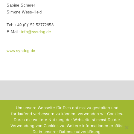
Sabine Scherer
Simone Wess-Heid
Tel: +49 (0)152 52772958
E-Mail:
info@sysdog.de
www.sysdog.de
Um unsere Webseite für Dich optimal zu gestalten und
fortlaufend verbessern zu können, verwenden wir Cookies.
Durch die weitere Nutzung der Webseite stimmst Du der
Verwendung von Cookies zu. Weitere Informationen erhältst
Du in unserer Datenschutzerklärung.
Impressum
Datenschutzerklärung & AGB