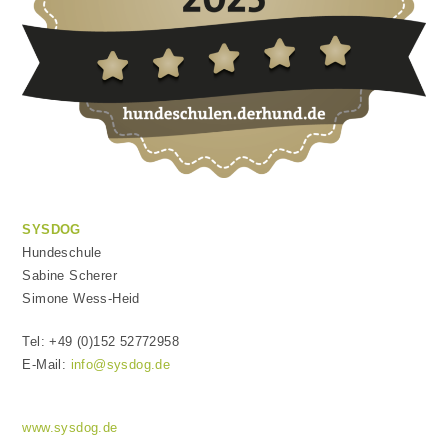
SYSDOG
Hundeschule
Sabine Scherer
Simone Wess-Heid
Tel: +49 (0)152 52772958
E-Mail:
info@sysdog.de
www.sysdog.de