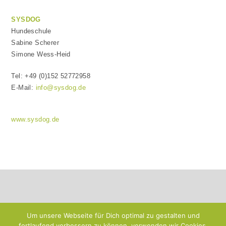
SYSDOG
Hundeschule
Sabine Scherer
Simone Wess-Heid
Tel: +49 (0)152 52772958
E-Mail:
info@sysdog.de
www.sysdog.de
Um unsere Webseite für Dich optimal zu gestalten und
fortlaufend verbessern zu können, verwenden wir Cookies.