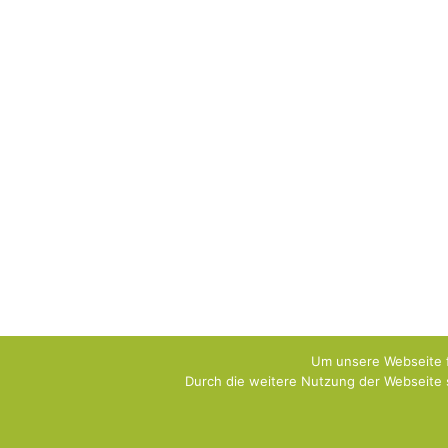
Um unsere Webseite f
Durch die weitere Nutzung der Webseite 
Copyright [oceanwp_date] - SYSDOG Hundeschule