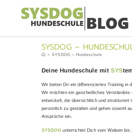
Zum
Inhalt
springen
SYSDOG – HUNDESCHU
>
SYSDOG – Hundeschule
Deine Hundeschule
mit
SYS
te
Wir bieten Dir ein differenziertes Training i
Wir möchten ein ganzheitliches Verständnis 
entwickelt, die übersichtlich und strukturiert
persönlich zu gestalten und gehen sowohl a
Ansprüche ein.
SYSDOG
unterrichtet Dich vom Welpen b