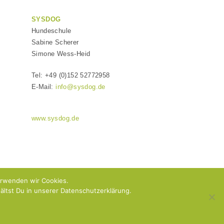
SYSDOG
Hundeschule
Sabine Scherer
Simone Wess-Heid
Tel: +49 (0)152 52772958
E-Mail:
info@sysdog.de
www.sysdog.de
erwenden wir Cookies.
ltst Du in unserer Datenschutzerklärung.
 & AGB
ARTIKEL-ÜBERSICHT
Onlinetraining