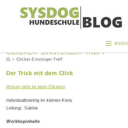
Zum
Inhalt
springen
MENÜ
CLICKER-EINSTEIGER-TREFF
>
Clicker-Einsteiger-Treff
Der Trick mit dem Click
Worum geht es beim Clickern
Individualtraining im kleinen Kreis
Leitung: Sabine
Workhopinhalte