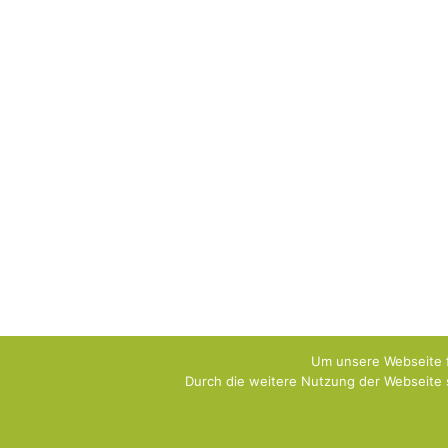
Um unsere Webseite f
Durch die weitere Nutzung der Webseite 
Copyright [oceanwp_date] - SYSDOG Hundeschule