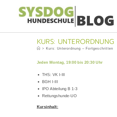
Zum
Inhalt
springen
KURS: UNTERORDNUNG 
>
Kurs: Unterordnung – Fortgeschritten
Jeden Montag, 19:00 bis 20:30 Uhr
THS: VK I-III
BGH I-III
IPO Abteilung B 1-3
Rettungshunde-UO
Kursinhalt: