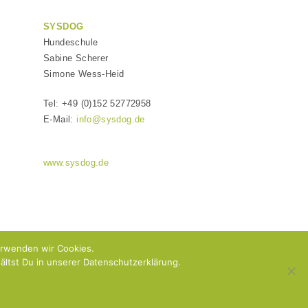
SYSDOG
Hundeschule
Sabine Scherer
Simone Wess-Heid
Tel: +49 (0)152 52772958
E-Mail:
info@sysdog.de
www.sysdog.de
erwenden wir Cookies.
ltst Du in unserer Datenschutzerklärung.
 & AGB
ARTIKEL-ÜBERSICHT
Onlinetraining