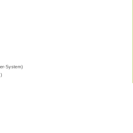
rer-System)
!)