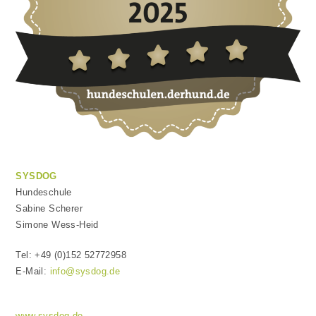
SYSDOG
Hundeschule
Sabine Scherer
Simone Wess-Heid
Tel: +49 (0)152 52772958
E-Mail:
info@sysdog.de
www.sysdog.de