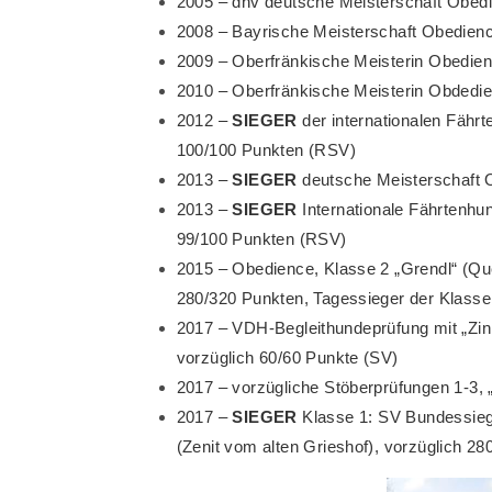
2005 – dhv deutsche Meisterschaft Obedi
2008 – Bayrische Meisterschaft Obedience
2009 – Oberfränkische Meisterin Obedien
2010 – Oberfränkische Meisterin Obdedie
2012 –
SIEGER
der internationalen Fähr
100/100 Punkten (RSV)
2013 –
SIEGER
deutsche Meisterschaft O
2013 –
SIEGER
Internationale Fährtenhu
99/100 Punkten (RSV)
2015 – Obedience, Klasse 2 „Grendl“ (Qu
280/320 Punkten, Tagessieger der Klasse
2017 – VDH-Begleithundeprüfung mit „Zini
vorzüglich 60/60 Punkte (SV)
2017 – vorzügliche Stöberprüfungen 1-3,
2017 –
SIEGER
Klasse 1: SV Bundessieg
(Zenit vom alten Grieshof), vorzüglich 28