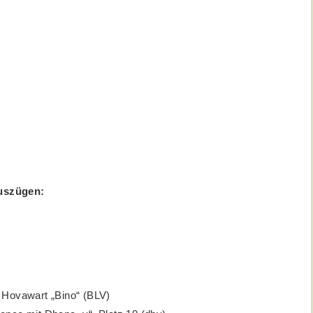
Auszügen:
 Hovawart „Bino“ (BLV)