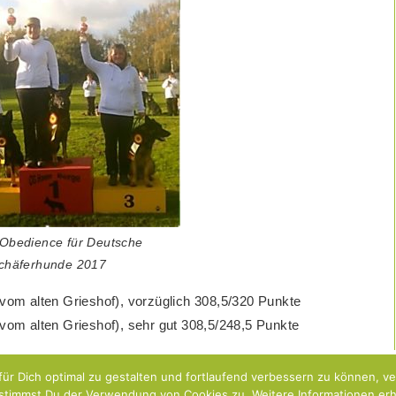
Obedience für Deutsche
chäferhunde 2017
 vom alten Grieshof), vorzüglich 308,5/320 Punkte
 vom alten Grieshof), sehr gut 308,5/248,5 Punkte
ür Dich optimal zu gestalten und fortlaufend verbessern zu können, v
stimmst Du der Verwendung von Cookies zu. Weitere Informationen erhä