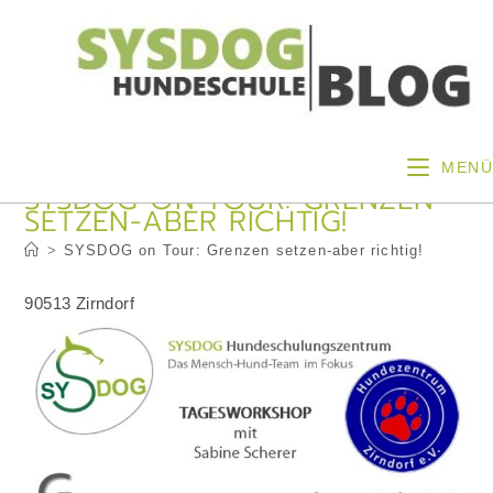
Zum
Inhalt
springen
MENÜ
SYSDOG ON TOUR: GRENZEN
SETZEN-ABER RICHTIG!
>
SYSDOG on Tour: Grenzen setzen-aber richtig!
90513 Zirndorf