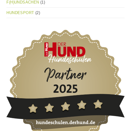
F(H)UNDSACHEN
(1)
HUNDESPORT
(2)