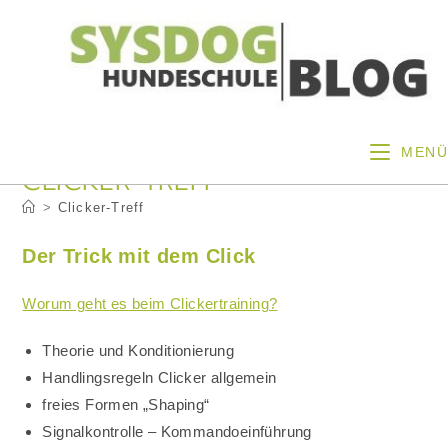
Zum
Inhalt
springen
MENÜ
CLICKER-TREFF
>
Clicker-Treff
Der Trick mit dem Click
Worum geht es beim Clickertraining?
Theorie und Konditionierung
Handlingsregeln Clicker allgemein
freies Formen „Shaping“
Signalkontrolle – Kommandoeinführung