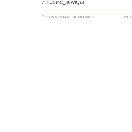
v=FUSmC_n0WIQ&t
FÜR
KOMMENTARE DEAKTIVIERT
23. 
4
BEREICHE
EINER
HUNDEBEGEGN
–
UND
WORAUF
DU
ACHTEN
SOLLTEST!