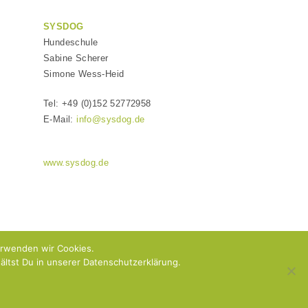
SYSDOG
Hundeschule
Sabine Scherer
Simone Wess-Heid
Tel: +49 (0)152 52772958
E-Mail:
info@sysdog.de
www.sysdog.de
erwenden wir Cookies.
ltst Du in unserer Datenschutzerklärung.
 & AGB
ARTIKEL-ÜBERSICHT
Onlinetraining