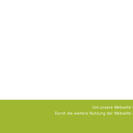
Um unsere Webseite f
Durch die weitere Nutzung der Webseite 
Copyright [oceanwp_date] - SYSDOG Hundeschule