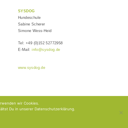
SYSDOG
Hundeschule
Sabine Scherer
Simone Wess-Heid
Tel: +49 (0)152 52772958
E-Mail:
info@sysdog.de
www.sysdog.de
erwenden wir Cookies.
ltst Du in unserer Datenschutzerklärung.
 & AGB
ARTIKEL-ÜBERSICHT
Onlinetraining