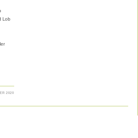
o
d Lob
s
ler
ER 2020