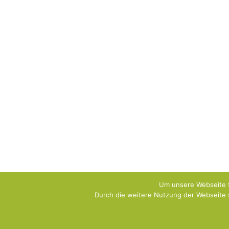
Um unsere Webseite f
Durch die weitere Nutzung der Webseite 
Copyright [oceanwp_date] - SYSDOG Hundeschule