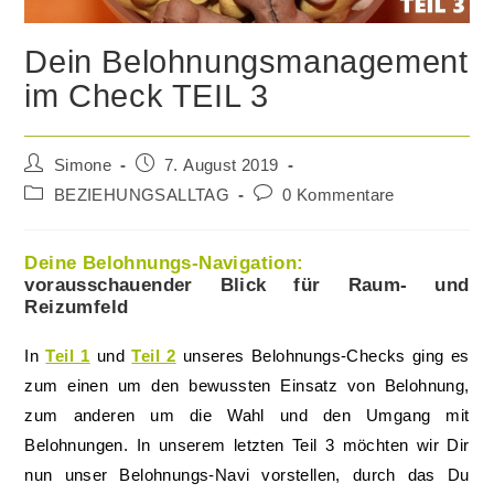
Dein Belohnungsmanagement
im Check TEIL 3
Beitrags-
Beitrag
Simone
7. August 2019
Autor:
veröffentlicht:
Beitrags-
Beitrags-
BEZIEHUNGSALLTAG
0 Kommentare
Kategorie:
Kommentare:
Deine Belohnungs-Navigation:
vorausschauender Blick für Raum- und
Reizumfeld
In
Teil 1
und
T
e
il 2
unseres Belohnungs-Checks ging es
zum einen um den bewussten Einsatz von Belohnung,
zum anderen um die Wahl und den Umgang mit
Belohnungen. In unserem letzten Teil 3 möchten wir Dir
nun unser Belohnungs-Navi vorstellen, durch das Du