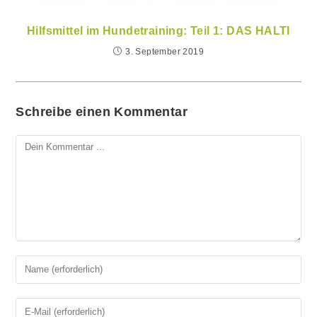
Hilfsmittel im Hundetraining: Teil 1: DAS HALTI
3. September 2019
Schreibe einen Kommentar
Kommentieren
Gib
deinen
Namen
Gib
oder