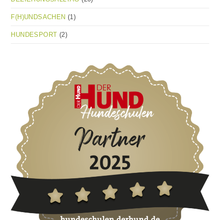
F(H)UNDSACHEN
(1)
HUNDESPORT
(2)