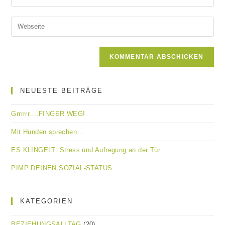
deine
Benutzernamen
E-
Gib
zum
Mail-
deine
Kommentieren
Adresse
Website-
ein
zum
URL
Kommentieren
ein
ein
(optional)
NEUESTE BEITRÄGE
Grrrrrr….FINGER WEG!
Mit Hunden sprechen…
ES KLINGELT: Stress und Aufregung an der Tür
PIMP DEINEN SOZIAL-STATUS
KATEGORIEN
BEZIEHUNGSALLTAG
(20)